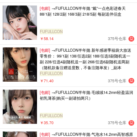
[包邮]
→FUFULLCON半年抛 “戴”一点色彩进春天
88/1副 128/2副 168/3副 218/5副 每副送伴侣盒
FUFULLCON
￥58.14
375号仓库
[包邮]
→FUFULLCON半年抛 新年感谢季福袋大放送
零售价： 99/1副 138/任选2副 188/任选3副随机送一
副 228/任选4副随机送一副 268/任选6副随机送两副
（随机款备注赠送度数，不备注随单发）_副本
FUFULLCON
￥71.40
375号仓库
[包邮]
→FUFULLCON半年抛·毛绒绒14.2mm轻盈温润
初乳薄茶(购买一副请拍两只）
FUFULLCON
￥35.70
375号仓库
[包邮]
→FUFULLCON半年抛·气泡水14.2mm高智感原