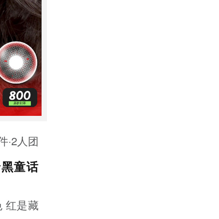
 件·2人团
暗黑童话
 红是藏