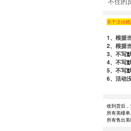
不住的
关于活动赠
1、根据
2、根据
3、不写
4、不写
5、不写
6、活动
收到货后，
所有美瞳单
所有售出美