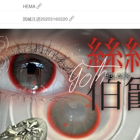
HEMA
国械注进20203160220