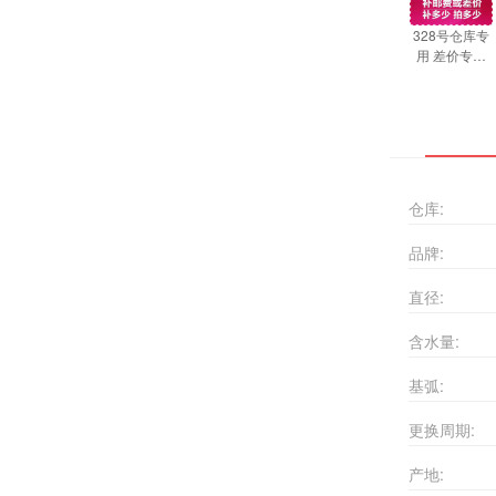
328号仓库专
用 差价专用
一元连接， 补
哪个订单带上
哪个订单编
号，谢谢合作
仓库:
品牌:
直径:
含水量:
基弧:
更换周期:
产地: