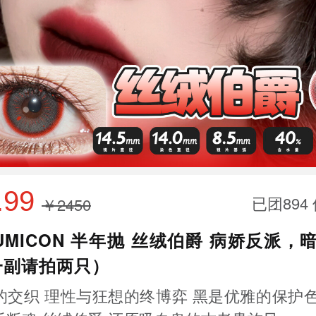
.99
已团894
￥2450
UMICON 半年抛 丝绒伯爵 病娇反派，
一副请拍两只）
的交织 理性与狂想的终博弈 黑是优雅的保护色