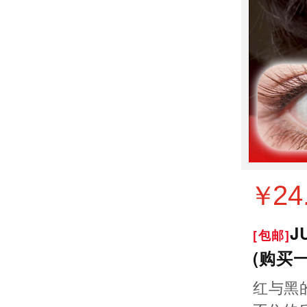
24
￥
J
[包邮]
(购买
红与黑